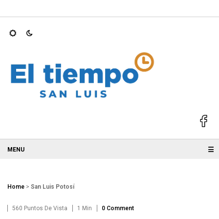
ernadores mejor…
Atiende Ruth González gestión ciudadana pa
☰
Home
>
San Luis Potosí
560 Puntos De Vista
1 Min
0 Comment