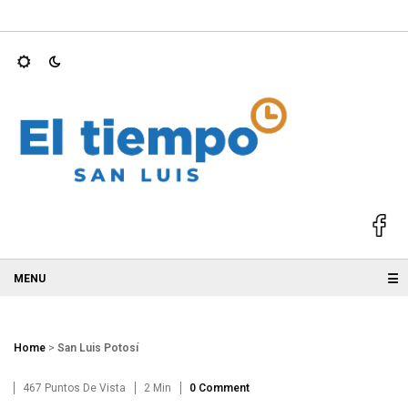
rnadores mejor…
Atiende Ruth González gestión ciudadana para
☰
Home
>
San Luis Potosí
467 Puntos De Vista
2 Min
0 Comment