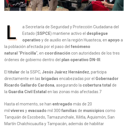
L
a Secretaría de Seguridad y Protección Ciudadana del
Estado (
SSPCE
) mantiene activo el
despliegue
operativo
y de auxilio en la región Huasteca, en
apoyo
a
la población afectada por el paso del
fenómeno
natural
“
Priscilla
“, en
coordinación
con autoridades de los tres
órdenes de gobierno dentro del
plan operativo DN-III
.
El
titular
de la SSPC,
Jesús Juárez Hernández
, participa
directamente en las
brigadas
encabezadas por el
Gobernador
Ricardo Gallardo Cardona
, asegurando la
cobertura total
de
la
Guardia Civil Estatal
en las zonas más afectadas.7
Hasta el momento, se han
entregado
más de 20
mil
víveres
y
evacuado
mil 300
familias
de
municipios
como
Tanquián de Escobedo, Tamazunchale, Xilitla, Aquismón, San
Martín Chalchicuautla y Tampacán, además de habilitar