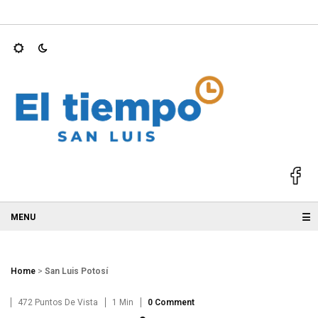
les mientras entrena perros…
REFORESTAN SIERRA DE SAN MIG
☰
Home
>
San Luis Potosí
472 Puntos De Vista
1 Min
0 Comment