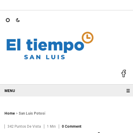
 OPERACIÓN LOS…
Ricardo Gallardo se mantiene entre los go
☰
Home
>
San Luis Potosí
342 Puntos De Vista
1 Min
0 Comment