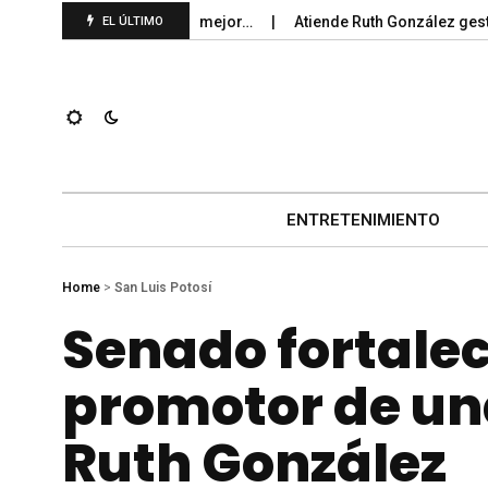
ntre los gobernadores mejor…
Atiende Ruth González gestión c
EL ÚLTIMO
ENTRETENIMIENTO
Home
>
San Luis Potosí
Senado fortale
promotor de una
Ruth González