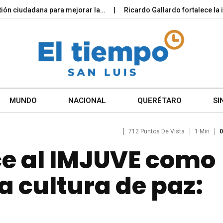
iudadana para mejorar la…
Ricardo Gallardo fortalece la infraes
MUNDO
NACIONAL
QUERÉTARO
SI
712 Puntos De Vista
1 Min
0
ce al IMJUVE como
 cultura de paz: