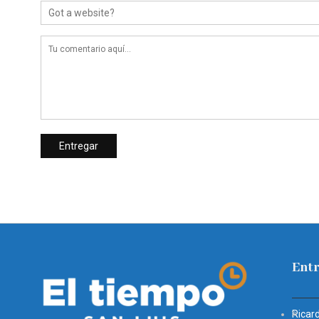
Entr
Ricar