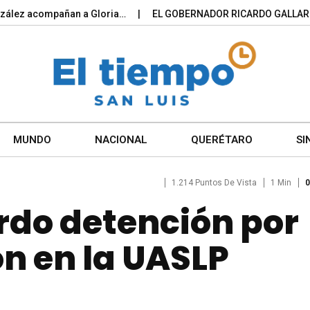
 acompañan a Gloria…
EL GOBERNADOR RICARDO GALLARDO PO
MUNDO
NACIONAL
QUERÉTARO
SI
1.214 Puntos De Vista
1 Min
0
rdo detención por
ón en la UASLP