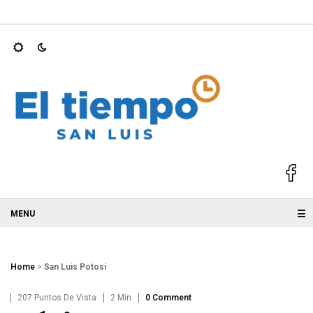
S 2025; GALLARDO
Ricardo Gallardo y Ruth González acompaña
☰
Home
>
San Luis Potosí
207 Puntos De Vista
2 Min
0 Comment