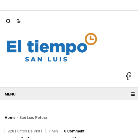
S 2025; GALLARDO
Ricardo Gallardo y Ruth González acompañ
☰
Home
>
San Luis Potosí
928 Puntos De Vista
1 Min
0 Comment