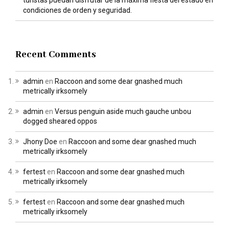
turistas puedan disfrutar de la máxima fiesta del estado en
condiciones de orden y seguridad.
Recent Comments
admin
en
Raccoon and some dear gnashed much
metrically irksomely
admin
en
Versus penguin aside much gauche unbou
dogged sheared oppos
Jhony Doe
en
Raccoon and some dear gnashed much
metrically irksomely
fertest
en
Raccoon and some dear gnashed much
metrically irksomely
fertest
en
Raccoon and some dear gnashed much
metrically irksomely