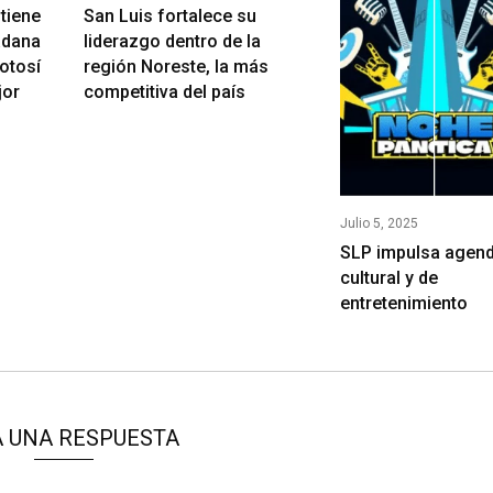
tiene
San Luis fortalece su
adana
liderazgo dentro de la
otosí
región Noreste, la más
jor
competitiva del país
Julio 5, 2025
SLP impulsa agen
cultural y de
entretenimiento
 UNA RESPUESTA