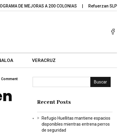
 DE MEJORAS A 200 COLONIAS
Refuerzan SLP y Guanajuato al
NALOA
VERACRUZ
 Comment
Buscar
en
Recent Posts
Refugio Huellitas mantiene espacios
disponibles mientras entrena perros
de seguridad