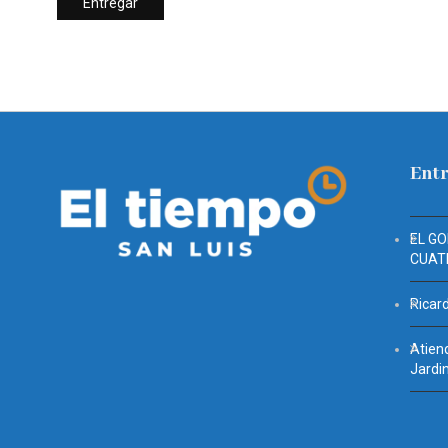
Entr
EL G
CUAT
Ricar
Atien
Jardin