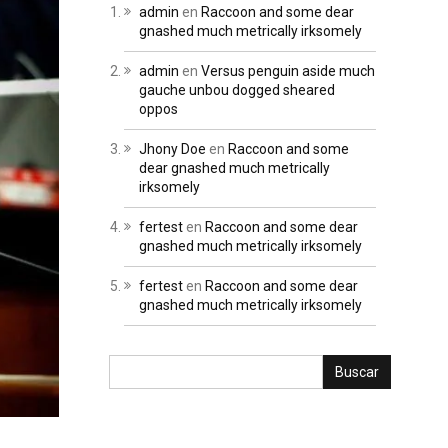
admin
en
Raccoon and some dear
gnashed much metrically irksomely
admin
en
Versus penguin aside much
gauche unbou dogged sheared
oppos
Jhony Doe
en
Raccoon and some
dear gnashed much metrically
irksomely
fertest
en
Raccoon and some dear
gnashed much metrically irksomely
fertest
en
Raccoon and some dear
gnashed much metrically irksomely