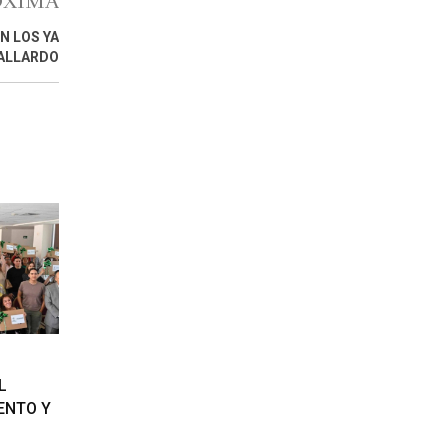
ÓXIMA
N LOS YA
GALLARDO
L
ENTO Y