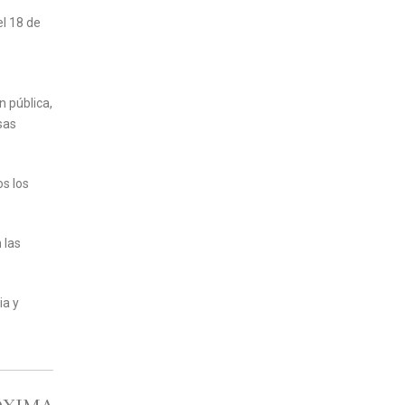
el 18 de
n pública,
sas
os los
 las
ia y