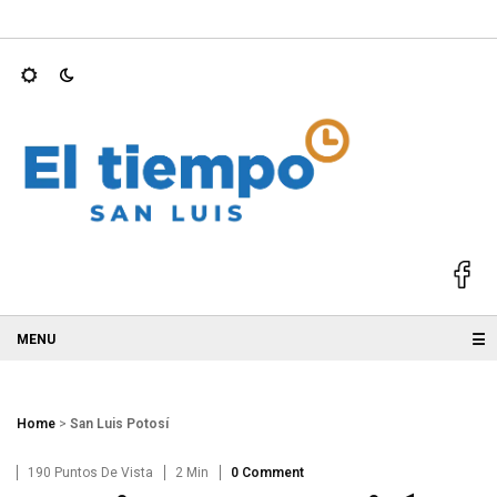
 2025; GALLARDO
Ricardo Gallardo y Ruth González acompañan
☰
Home
>
San Luis Potosí
190 Puntos De Vista
2 Min
0 Comment