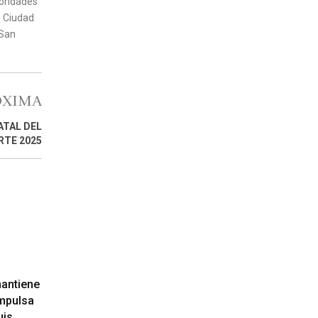
toridades
, Ciudad
 San
ÓXIMA
ATAL DEL
RTE 2025
mantiene
impulsa
uis