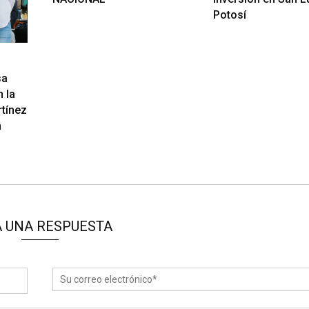
Potosí
sa
 la
rtínez
n
 UNA RESPUESTA