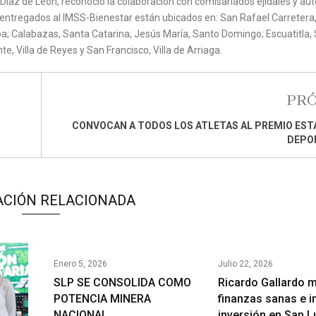
a Díaz de León, reconoció la colaboración con comisariados ejidales y au
ud entregados al IMSS-Bienestar están ubicados en: San Rafael Carretera
a; Calabazas, Santa Catarina; Jesús María, Santo Domingo; Escuatitla,
e, Villa de Reyes y San Francisco, Villa de Arriaga.
PR
CONVOCAN A TODOS LOS ATLETAS AL PREMIO EST
DEPO
ACIÓN RELACIONADA
Enero 5, 2026
Julio 22, 2026
SLP SE CONSOLIDA COMO
Ricardo Gallardo 
POTENCIA MINERA
finanzas sanas e 
NACIONAL
inversión en San L