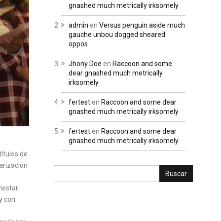
gnashed much metrically irksomely
admin
en
Versus penguin aside much
gauche unbou dogged sheared
oppos
Jhony Doe
en
Raccoon and some
dear gnashed much metrically
irksomely
fertest
en
Raccoon and some dear
gnashed much metrically irksomely
fertest
en
Raccoon and some dear
gnashed much metrically irksomely
títulos de
arización
nestar.
y con