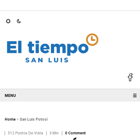
; GALLARDO
Ricardo Gallardo y Ruth González acompañan a Gl
☰
Home
>
San Luis Potosí
512 Puntos De Vista
3 Min
0 Comment