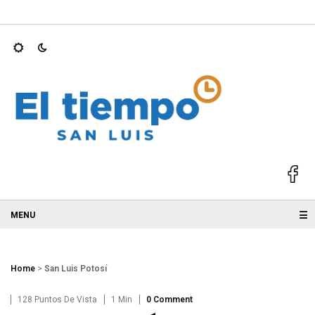
 2025; GALLARDO
Ricardo Gallardo y Ruth González acompañan
☰
Home
>
San Luis Potosí
128 Puntos De Vista
1 Min
0 Comment