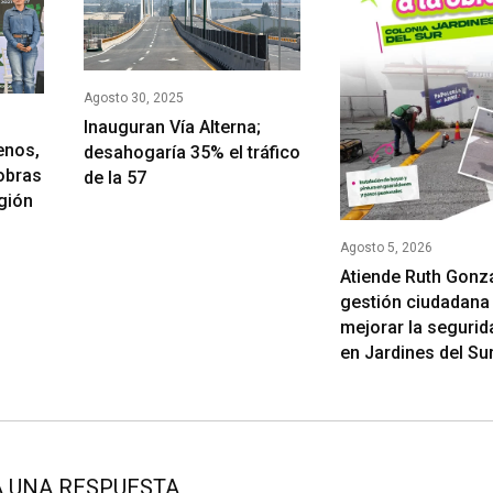
Agosto 30, 2025
Inauguran Vía Alterna;
enos,
desahogaría 35% el tráfico
 obras
de la 57
egión
Agosto 5, 2026
Atiende Ruth Gonz
gestión ciudadana
mejorar la segurida
en Jardines del Su
 UNA RESPUESTA