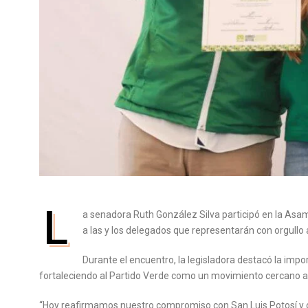
L
a senadora Ruth González Silva participó en la Asam
a las y los delegados que representarán con orgullo 
Durante el encuentro, la legisladora destacó la imp
fortaleciendo al Partido Verde como un movimiento cercano a
“Hoy reafirmamos nuestro compromiso con San Luis Potosí y c