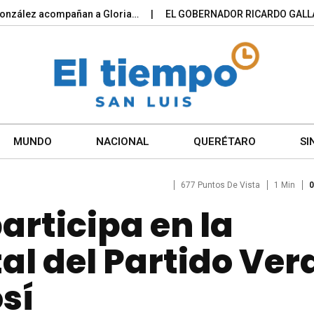
lez acompañan a Gloria…
EL GOBERNADOR RICARDO GALLARDO 
MUNDO
NACIONAL
QUERÉTARO
SI
677 Puntos De Vista
1 Min
0
articipa en la
l del Partido Ver
sí