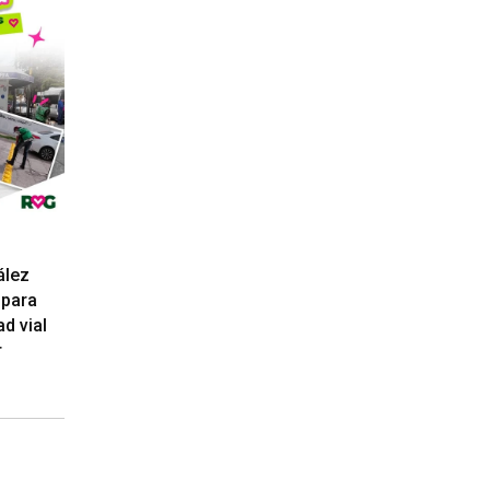
ález
 para
d vial
r