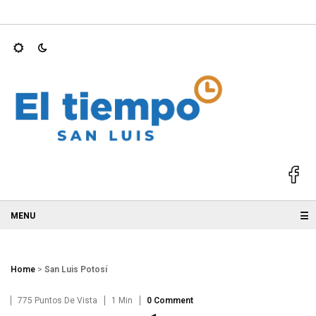
ernadores mejor…
Atiende Ruth González gestión ciudadana par
☰
Home
>
San Luis Potosí
775 Puntos De Vista
1 Min
0 Comment