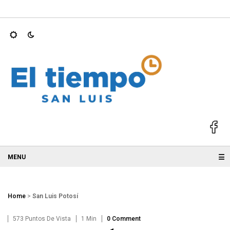
OPERACIÓN LOS…
Ricardo Gallardo se mantiene entre los gob
☰
Home
>
San Luis Potosí
573 Puntos De Vista
1 Min
0 Comment