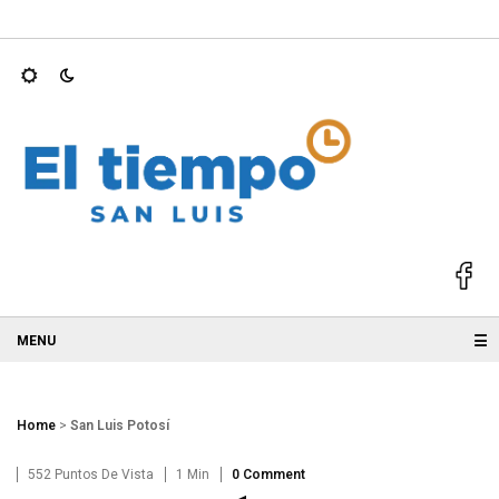
 gobernadores mejor…
Atiende Ruth González gestión ciudadan
☰
Home
>
San Luis Potosí
552 Puntos De Vista
1 Min
0 Comment