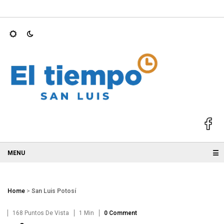
bernadores mejor…
Atiende Ruth González gestión ciudadana pa
☰
Home
>
San Luis Potosí
168 Puntos De Vista
1 Min
0 Comment