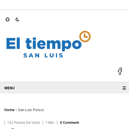
25; GALLARDO
Ricardo Gallardo y Ruth González acompañan a 
☰
Home
>
San Luis Potosí
162 Puntos De Vista
1 Min
0 Comment