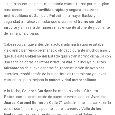
La obra anunciada por el mandatario estatal forma parte del plan
para consolidar una
movilidad rápida y segura
en la
zona
metropolitana de San Luis Potosí
; dará mayor fluidez y
seguridad al tráfico vehicular que circula en el
tramo sur del
circuito
y enlazará de manera más eficiente al oriente y poniente
de la mancha urbana.
Cabe recordar que antes de la actual administración estatal, el
viejo anillo periférico permaneció olvidado durante muchos años y
que fue este
Gobierno del Estado
quien transformó dicha vía con
una serie de obras de
infraestructura vial
, que incluye
puentes
atirantados
de nueva generación, reconstrucción de avenidas
laterales, rehabilitación de la superficie de rodamiento y nuevas
estructuras para mejorar la
conectividad metropolitana
.
A la fecha,
Gallardo Cardona
ha modernizado el
Circuito
Potosí
con la construcción de puentes vehiculares en
Avenida
Juárez
,
Coronel Romero
y
Calle 71
; actualmente se avanza en la
construcción del mega puente sobre la
avenida Valle de los
Fantasmas
y próximamente, como lo anunció el Gobernador,