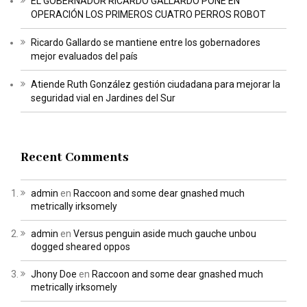
EL GOBERNADOR RICARDO GALLARDO PONE EN
OPERACIÓN LOS PRIMEROS CUATRO PERROS ROBOT
Ricardo Gallardo se mantiene entre los gobernadores
mejor evaluados del país
Atiende Ruth González gestión ciudadana para mejorar la
seguridad vial en Jardines del Sur
Recent Comments
admin
en
Raccoon and some dear gnashed much
metrically irksomely
admin
en
Versus penguin aside much gauche unbou
dogged sheared oppos
Jhony Doe
en
Raccoon and some dear gnashed much
metrically irksomely