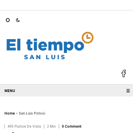
025; GALLARDO
Ricardo Gallardo y Ruth González acompañan a
☰
Home
>
San Luis Potosí
495 Puntos De Vista
2 Min
0 Comment