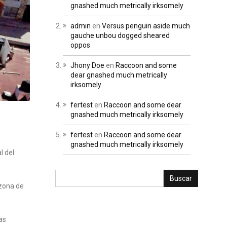
gnashed much metrically irksomely
admin
en
Versus penguin aside much
gauche unbou dogged sheared
oppos
Jhony Doe
en
Raccoon and some
dear gnashed much metrically
irksomely
fertest
en
Raccoon and some dear
gnashed much metrically irksomely
fertest
en
Raccoon and some dear
gnashed much metrically irksomely
l del
 zona de
as