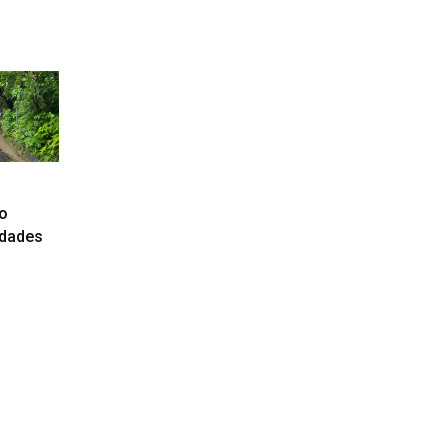
lo
idades