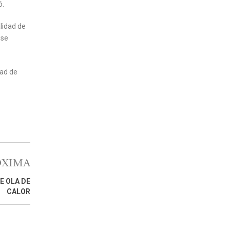
ó.
lidad de
 se
dad de
ÓXIMA
E OLA DE
CALOR