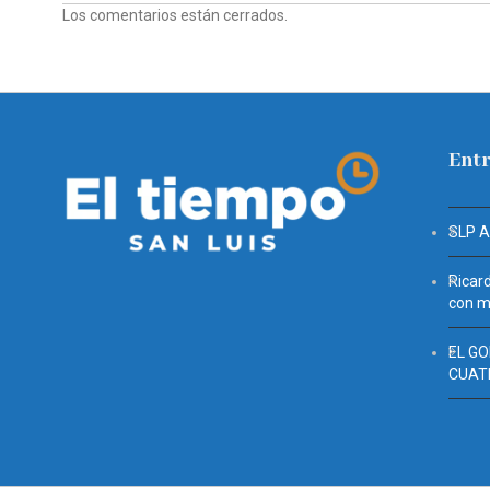
Los comentarios están cerrados.
Entr
SLP 
Ricar
con mu
EL G
CUAT