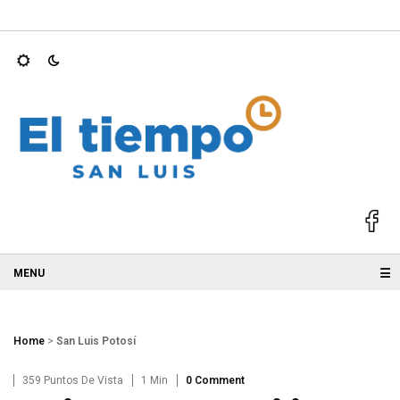
25; GALLARDO
Ricardo Gallardo y Ruth González acompañan a 
☰
Home
>
San Luis Potosí
359 Puntos De Vista
1 Min
0 Comment