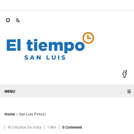
mientras entrena perros…
REFORESTAN SIERRA DE SAN MIGUEL
☰
Home
>
San Luis Potosí
413 Puntos De Vista
1 Min
0 Comment