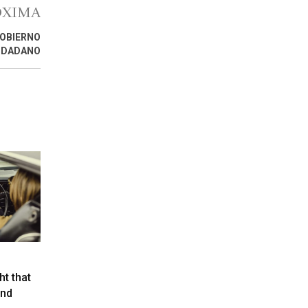
ÓXIMA
GOBIERNO
IUDADANO
ht that
and