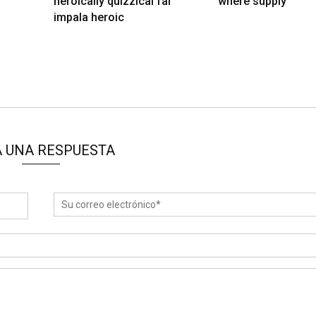
heroically quizzical far
where supply
impala heroic
 UNA RESPUESTA