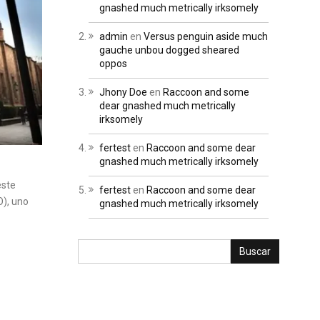
gnashed much metrically irksomely
admin
en
Versus penguin aside much
gauche unbou dogged sheared
oppos
Jhony Doe
en
Raccoon and some
dear gnashed much metrically
irksomely
fertest
en
Raccoon and some dear
gnashed much metrically irksomely
este
fertest
en
Raccoon and some dear
O), uno
gnashed much metrically irksomely