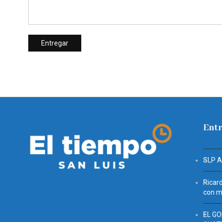
Entr
SLP 
Ricar
con mu
EL G