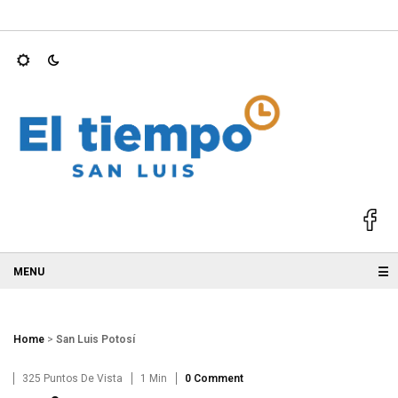
S 2025; GALLARDO
Ricardo Gallardo y Ruth González acompaña
☰
Home
>
San Luis Potosí
325 Puntos De Vista
1 Min
0 Comment