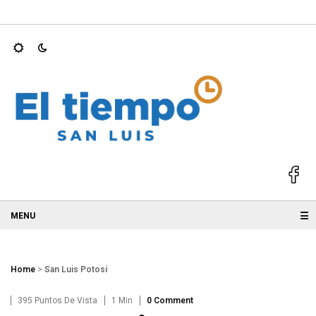
bernadores mejor…
Atiende Ruth González gestión ciudadana pa
☰
Home
>
San Luis Potosí
395 Puntos De Vista
1 Min
0 Comment