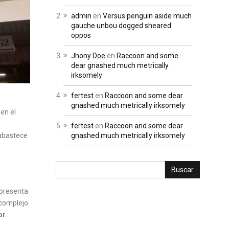
admin
en
Versus penguin aside much
gauche unbou dogged sheared
oppos
Jhony Doe
en
Raccoon and some
dear gnashed much metrically
irksomely
fertest
en
Raccoon and some dear
gnashed much metrically irksomely
 en el
fertest
en
Raccoon and some dear
 abastece
gnashed much metrically irksomely
epresenta
 complejo
or