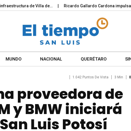
estructura de Villa de…
Ricardo Gallardo Cardona impulsa la p
MUNDO
NACIONAL
QUERÉTARO
SI
1.042 Puntos De Vista
3 Min
0
na proveedora de
GM y BMW iniciará
San Luis Potosí