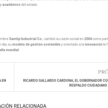
y
académico
del estado.
nombre
Samlip Industrial Co.
, cambió su razón social en
2004
como part
 día, su
modelo de gestión sostenible
y orientado a la
innovación
le 
alla mundial
.
PR
A EN
RICARDO GALLARDO CARDONA, EL GOBERNADOR CO
RESPALDO CIUDADANO 
ACIÓN RELACIONADA