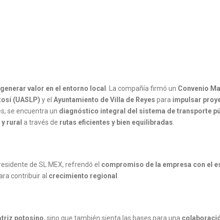
generar valor en el entorno local
. La compañía firmó un
Convenio Ma
tosí (UASLP)
y el
Ayuntamiento de Villa de Reyes
para
impulsar proy
es, se encuentra un
diagnóstico integral del sistema de transporte p
y rural
a través de
rutas eficientes y bien equilibradas
.
presidente de SL MEX, refrendó el
compromiso de la empresa con el e
ra contribuir al
crecimiento regional
.
triz potosino
, sino que también sienta las bases para una
colaboraci