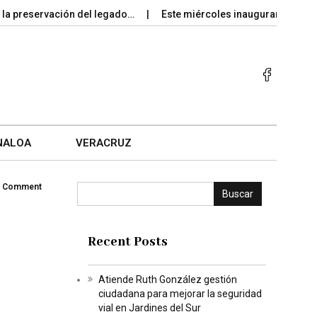
reservación del legado…
Este miércoles inaugurarán paso a des
NALOA
VERACRUZ
 Comment
Buscar
Recent Posts
Atiende Ruth González gestión
ciudadana para mejorar la seguridad
vial en Jardines del Sur