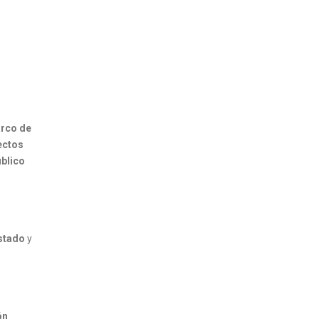
rco de
ectos
úblico
stado
y
ón