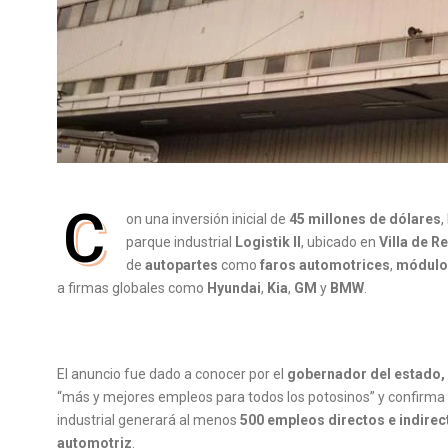
C
on una inversión inicial de
45 millones de dólares
,
parque industrial
Logistik II
, ubicado en
Villa de R
de
autopartes
como
faros automotrices
,
módulos
a firmas globales como
Hyundai
,
Kia
,
GM
y
BMW
.
El anuncio fue dado a conocer por el
gobernador del estado,
“más y mejores empleos para todos los potosinos” y confirma
industrial generará al menos
500 empleos directos e indirec
automotriz
.