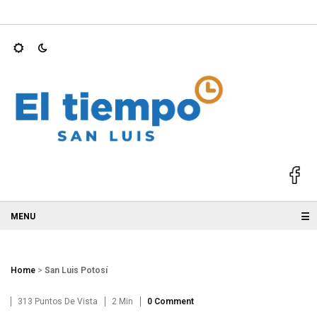
025; GALLARDO
Ricardo Gallardo y Ruth González acompañan a
☰
Home
>
San Luis Potosí
313 Puntos De Vista
2 Min
0 Comment