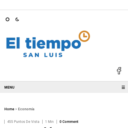
ernadores mejor…
Atiende Ruth González gestión ciudadana par
☰
Home
>
Economía
455 Puntos De Vista
1 Min
0 Comment