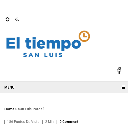
N OPERACIÓN LOS…
Ricardo Gallardo se mantiene entre los g
☰
Home
>
San Luis Potosí
186 Puntos De Vista
2 Min
0 Comment