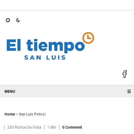
N OPERACIÓN LOS…
Ricardo Gallardo se mantiene entre los g
☰
Home
>
San Luis Potosí
233 Puntos De Vista
1 Min
0 Comment