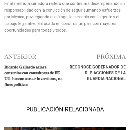
Finalmente, la senadora reiteró que continuará desempeñando su
responsabilidad con la convicción de seguir sumando esfuerzos
por México, privilegiando el diálogo, la cercanía con la gente y el
trabajo legislativo enfocado en construir un país con mayores
oportunidades para todas y todos.
ANTERIOR
PRÓXIMA
𝐑𝐢𝐜𝐚𝐫𝐝𝐨 𝐆𝐚𝐥𝐥𝐚𝐫𝐝𝐨 𝐚𝐜𝐥𝐚𝐫𝐚:
RECONOCE GOBERNADOR DE
𝐜𝐨𝐧𝐯𝐞𝐧𝐢𝐨𝐬 𝐜𝐨𝐧 𝐜𝐨𝐧𝐬𝐮𝐥𝐭𝐨𝐫𝐚𝐬 𝐝𝐞 𝐄𝐄.
SLP ACCIONES DE LA
𝐔𝐔. 𝐛𝐮𝐬𝐜𝐚𝐧 𝐚𝐭𝐫𝐚𝐞𝐫 𝐢𝐧𝐯𝐞𝐫𝐬𝐢𝐨𝐧𝐞𝐬, 𝐧𝐨
GUARDIA NACIONAL
𝐟𝐢𝐧𝐞𝐬 𝐩𝐨𝐥𝐢́𝐭𝐢𝐜𝐨𝐬
PUBLICACIÓN RELACIONADA