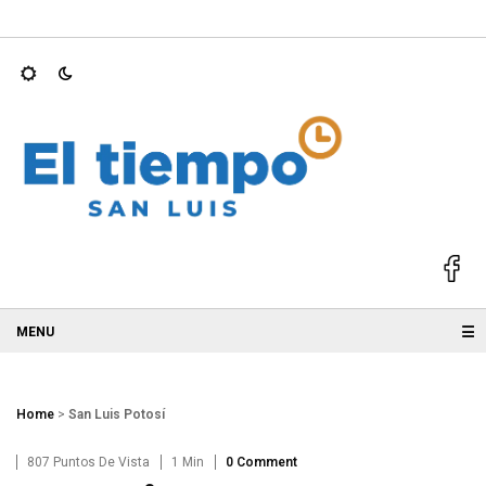
S 2025; GALLARDO
Ricardo Gallardo y Ruth González acompaña
☰
Home
>
San Luis Potosí
807 Puntos De Vista
1 Min
0 Comment