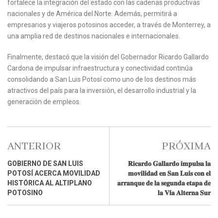
fortalece la integración del estado con las cadenas productivas
nacionales y de América del Norte. Además, permitirá a
empresarios y viajeros potosinos acceder, a través de Monterrey, a
una amplia red de destinos nacionales e internacionales.
Finalmente, destacó que la visión del Gobernador Ricardo Gallardo
Cardona de impulsar infraestructura y conectividad continúa
consolidando a San Luis Potosí como uno de los destinos más
atractivos del país para la inversión, el desarrollo industrial y la
generación de empleos.
ANTERIOR
PRÓXIMA
GOBIERNO DE SAN LUIS
𝐑𝐢𝐜𝐚𝐫𝐝𝐨 𝐆𝐚𝐥𝐥𝐚𝐫𝐝𝐨 𝐢𝐦𝐩𝐮𝐥𝐬𝐚 𝐥𝐚
POTOSÍ ACERCA MOVILIDAD
𝐦𝐨𝐯𝐢𝐥𝐢𝐝𝐚𝐝 𝐞𝐧 𝐒𝐚𝐧 𝐋𝐮𝐢𝐬 𝐜𝐨𝐧 𝐞𝐥
HISTÓRICA AL ALTIPLANO
𝐚𝐫𝐫𝐚𝐧𝐪𝐮𝐞 𝐝𝐞 𝐥𝐚 𝐬𝐞𝐠𝐮𝐧𝐝𝐚 𝐞𝐭𝐚𝐩𝐚 𝐝𝐞
POTOSINO
𝐥𝐚 𝐕𝐢́𝐚 𝐀𝐥𝐭𝐞𝐫𝐧𝐚 𝐒𝐮𝐫