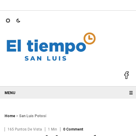
S 2025; GALLARDO
Ricardo Gallardo y Ruth González acompañ
☰
Home
>
San Luis Potosí
165 Puntos De Vista
1 Min
0 Comment