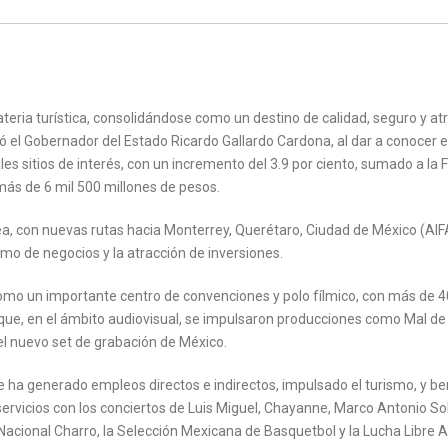
teria turística, consolidándose como un destino de calidad, seguro y at
có el Gobernador del Estado Ricardo Gallardo Cardona, al dar a conocer e
ales sitios de interés, con un incremento del 3.9 por ciento, sumado a la F
más de 6 mil 500 millones de pesos.
ea, con nuevas rutas hacia Monterrey, Querétaro, Ciudad de México (AIF
ismo de negocios y la atracción de inversiones.
como un importante centro de convenciones y polo fílmico, con más de 
 que, en el ámbito audiovisual, se impulsaron producciones como Mal d
el nuevo set de grabación de México.
e ha generado empleos directos e indirectos, impulsado el turismo, y be
rvicios con los conciertos de Luis Miguel, Chayanne, Marco Antonio Sol
acional Charro, la Selección Mexicana de Basquetbol y la Lucha Libre 