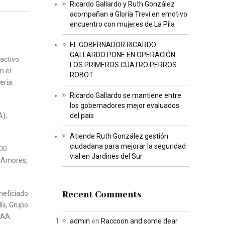
Ricardo Gallardo y Ruth González
acompañan a Gloria Trevi en emotivo
encuentro con mujeres de La Pila
EL GOBERNADOR RICARDO
GALLARDO PONE EN OPERACIÓN
ractivo
LOS PRIMEROS CUATRO PERROS
n el
ROBOT
eria
Ricardo Gallardo se mantiene entre
los gobernadores mejor evaluados
A),
del país
Atiende Ruth González gestión
ciudadana para mejorar la seguridad
400
vial en Jardines del Sur
e Amores,
Recent Comments
neficiado
ís, Grupo
AAA.
admin
en
Raccoon and some dear