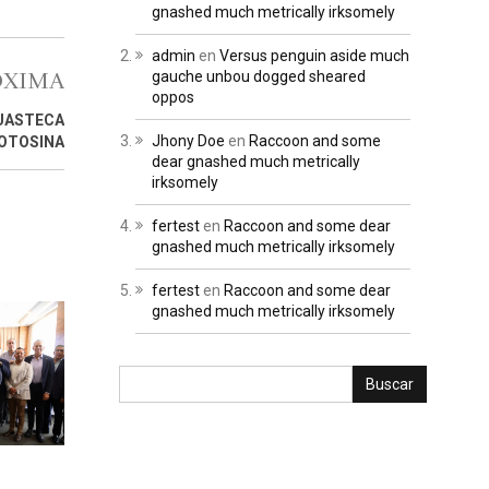
gnashed much metrically irksomely
admin
en
Versus penguin aside much
ÓXIMA
gauche unbou dogged sheared
oppos
HUASTECA
Jhony Doe
en
Raccoon and some
OTOSINA
dear gnashed much metrically
irksomely
fertest
en
Raccoon and some dear
gnashed much metrically irksomely
fertest
en
Raccoon and some dear
gnashed much metrically irksomely