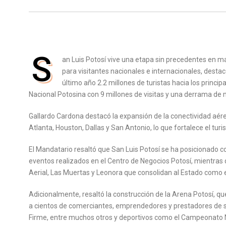
S
an Luis Potosí vive una etapa sin precedentes en ma
para visitantes nacionales e internacionales, desta
último año 2.2 millones de turistas hacia los princip
Nacional Potosina con 9 millones de visitas y una derrama de 
Gallardo Cardona destacó la expansión de la conectividad aér
Atlanta, Houston, Dallas y San Antonio, lo que fortalece el tur
El Mandatario resaltó que San Luis Potosí se ha posicionado 
eventos realizados en el Centro de Negocios Potosí, mientras
Aerial, Las Muertas y Leonora que consolidan al Estado como 
Adicionalmente, resaltó la construcción de la Arena Potosí, qu
a cientos de comerciantes, emprendedores y prestadores de se
Firme, entre muchos otros y deportivos como el Campeonato N