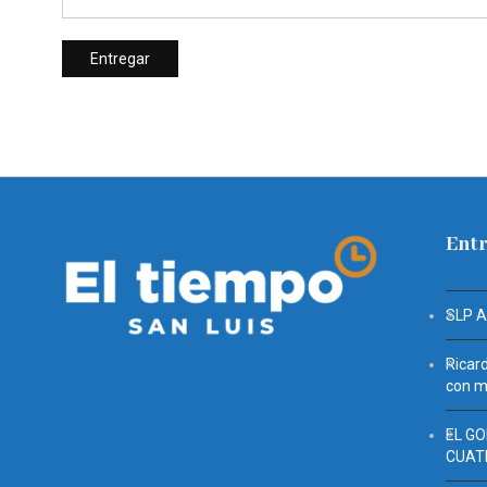
Entr
SLP 
Ricar
con mu
EL G
CUAT