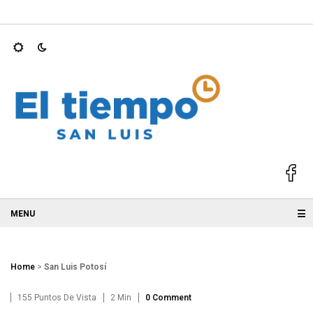
 OPERACIÓN LOS…
Ricardo Gallardo se mantiene entre los gob
☰
Home
>
San Luis Potosí
155 Puntos De Vista
2 Min
0 Comment