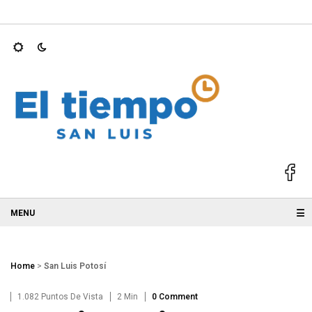
ernadores mejor…
Atiende Ruth González gestión ciudadana par
☰
Home
>
San Luis Potosí
1.082 Puntos De Vista
2 Min
0 Comment