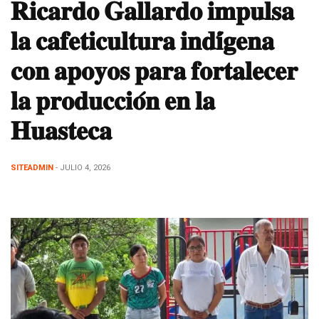
𝐑𝐢𝐜𝐚𝐫𝐝𝐨 𝐆𝐚𝐥𝐥𝐚𝐫𝐝𝐨 𝐢𝐦𝐩𝐮𝐥𝐬𝐚
𝐥𝐚 𝐜𝐚𝐟𝐞𝐭𝐢𝐜𝐮𝐥𝐭𝐮𝐫𝐚 𝐢𝐧𝐝𝐢́𝐠𝐞𝐧𝐚
𝐜𝐨𝐧 𝐚𝐩𝐨𝐲𝐨𝐬 𝐩𝐚𝐫𝐚 𝐟𝐨𝐫𝐭𝐚𝐥𝐞𝐜𝐞𝐫
𝐥𝐚 𝐩𝐫𝐨𝐝𝐮𝐜𝐜𝐢𝐨́𝐧 𝐞𝐧 𝐥𝐚
𝐇𝐮𝐚𝐬𝐭𝐞𝐜𝐚
SITEADMIN
- JULIO 4, 2026