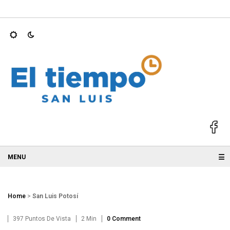
25; GALLARDO
Ricardo Gallardo y Ruth González acompañan a 
☰
Home
>
San Luis Potosí
397 Puntos De Vista
2 Min
0 Comment