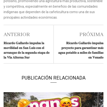
potosino, promoviendo una agricultura más productiva, sostenible
y competitiva, especialmente en beneficio de las comunidades
indígenas que dependen de la cafeticultura como una de sus
principales actividades económicas.
ANTERIOR
PRÓXIMA
𝐑𝐢𝐜𝐚𝐫𝐝𝐨 𝐆𝐚𝐥𝐥𝐚𝐫𝐝𝐨 𝐢𝐦𝐩𝐮𝐥𝐬𝐚 𝐥𝐚
𝐑𝐢𝐜𝐚𝐫𝐝𝐨 𝐆𝐚𝐥𝐥𝐚𝐫𝐝𝐨 𝐢𝐦𝐩𝐮𝐥𝐬𝐚
𝐦𝐨𝐯𝐢𝐥𝐢𝐝𝐚𝐝 𝐞𝐧 𝐒𝐚𝐧 𝐋𝐮𝐢𝐬 𝐜𝐨𝐧 𝐞𝐥
𝐩𝐫𝐨𝐲𝐞𝐜𝐭𝐨 𝐩𝐚𝐫𝐚 𝐠𝐚𝐫𝐚𝐧𝐭𝐢𝐳𝐚𝐫 𝐦𝐚́𝐬
𝐚𝐫𝐫𝐚𝐧𝐪𝐮𝐞 𝐝𝐞 𝐥𝐚 𝐬𝐞𝐠𝐮𝐧𝐝𝐚 𝐞𝐭𝐚𝐩𝐚 𝐝𝐞
𝐚𝐠𝐮𝐚 𝐩𝐨𝐭𝐚𝐛𝐥𝐞 𝐚 𝐦𝐢𝐥𝐞𝐬 𝐝𝐞 𝐟𝐚𝐦𝐢𝐥𝐢𝐚𝐬
𝐥𝐚 𝐕𝐢́𝐚 𝐀𝐥𝐭𝐞𝐫𝐧𝐚 𝐒𝐮𝐫
𝐞𝐧 𝐕𝐞𝐧𝐚𝐝𝐨
PUBLICACIÓN RELACIONADA